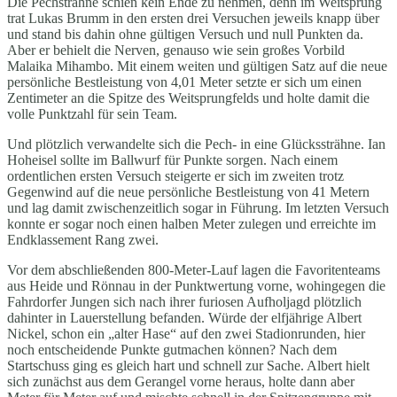
Die Pechsträhne schien kein Ende zu nehmen, denn im Weitsprung
trat Lukas Brumm in den ersten drei Versuchen jeweils knapp über
und stand bis dahin ohne gültigen Versuch und null Punkten da.
Aber er behielt die Nerven, genauso wie sein großes Vorbild
Malaika Mihambo. Mit einem weiten und gültigen Satz auf die neue
persönliche Bestleistung von 4,01 Meter setzte er sich um einen
Zentimeter an die Spitze des Weitsprungfelds und holte damit die
volle Punktzahl für sein Team.
Und plötzlich verwandelte sich die Pech- in eine Glückssträhne. Ian
Hoheisel sollte im Ballwurf für Punkte sorgen. Nach einem
ordentlichen ersten Versuch steigerte er sich im zweiten trotz
Gegenwind auf die neue persönliche Bestleistung von 41 Metern
und lag damit zwischenzeitlich sogar in Führung. Im letzten Versuch
konnte er sogar noch einen halben Meter zulegen und erreichte im
Endklassement Rang zwei.
Vor dem abschließenden 800-Meter-Lauf lagen die Favoritenteams
aus Heide und Rönnau in der Punktwertung vorne, wohingegen die
Fahrdorfer Jungen sich nach ihrer furiosen Aufholjagd plötzlich
dahinter in Lauerstellung befanden. Würde der elfjährige Albert
Nickel, schon ein „alter Hase“ auf den zwei Stadionrunden, hier
noch entscheidende Punkte gutmachen können? Nach dem
Startschuss ging es gleich hart und schnell zur Sache. Albert hielt
sich zunächst aus dem Gerangel vorne heraus, holte dann aber