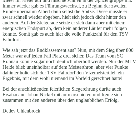
Meter für Meter auf und mischte schnell in der Spitzengruppe mit.
Immer wieder gab es Führungswechsel, zu Beginn der zweiten
Runde übernahm Albert dann selbst die Spitze. Diese musste er
zwar schnell wieder abgeben, hielt sich jedoch dicht hinter den
anderen. Auf der Zielgerade setzte er sich dann aber mit einem
energischen Endspurt ab, dem kein anderer Läufer mehr folgen
konnte. Somit gab es auch hier die volle Punktzahl für den TSV
Fahrdorf.
Wie sah jetzt das Endklassement aus? Nun, mit dem Sieg über 800
Meter war auf jeden Fall Platz drei sicher. Das Team vom SC
Rönnau konnte sogar noch deutlich überholt werden. Nur der MTV
Heide blieb uneinholbar auf dem Meisterthron, aber vier Punkte
dahinter holte sich der TSV Fahrdorf den Vizemeistertitel, ein
Ergebnis, mit dem wohl niemand im Vorfeld gerechnet hatte!
Bei der anschließenden feierlichen Siegerehrung durfte auch
Ersatzmann Johan Nickel mit aufmarschieren und freute sich
zusammen mit den anderen über den unglaublichen Erfolg.
Detlev Uhlenbrock