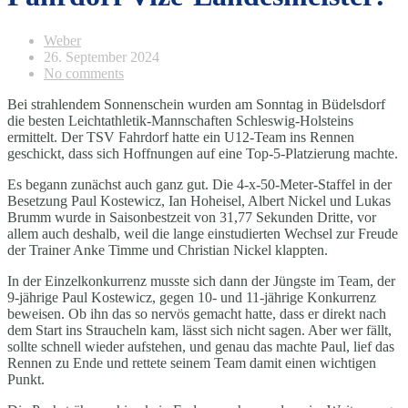
Weber
26. September 2024
No comments
Bei strahlendem Sonnenschein wurden am Sonntag in Büdelsdorf
die besten Leichtathletik-Mannschaften Schleswig-Holsteins
ermittelt. Der TSV Fahrdorf hatte ein U12-Team ins Rennen
geschickt, dass sich Hoffnungen auf eine Top-5-Platzierung machte.
Es begann zunächst auch ganz gut. Die 4-x-50-Meter-Staffel in der
Besetzung Paul Kostewicz, Ian Hoheisel, Albert Nickel und Lukas
Brumm wurde in Saisonbestzeit von 31,77 Sekunden Dritte, vor
allem auch deshalb, weil die lange einstudierten Wechsel zur Freude
der Trainer Anke Timme und Christian Nickel klappten.
In der Einzelkonkurrenz musste sich dann der Jüngste im Team, der
9-jährige Paul Kostewicz, gegen 10- und 11-jährige Konkurrenz
beweisen. Ob ihn das so nervös gemacht hatte, dass er direkt nach
dem Start ins Straucheln kam, lässt sich nicht sagen. Aber wer fällt,
sollte schnell wieder aufstehen, und genau das machte Paul, lief das
Rennen zu Ende und rettete seinem Team damit einen wichtigen
Punkt.