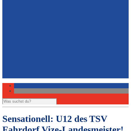
Volleyball
Newsletter Leichtathletik
Berichte und Presse
Belegungsplan Sporthalle
Hockey
Leichtathletik
Ansprechpartner Sport
Ansprechpartner Jugendschutz
Vorstand
Gemeinde- und Sportzentrum
Download Eintrittserklärung
Links zu Partnerseiten
Impressum
Datenschutzerklärung
Sensationell: U12 des TSV
Fahrdorf Vize-Landesmeister!