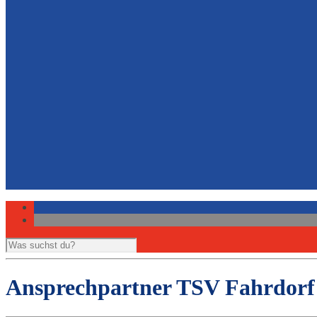
Volleyball
Newsletter Leichtathletik
Berichte und Presse
Belegungsplan Sporthalle
Hockey
Leichtathletik
Ansprechpartner Sport
Ansprechpartner Jugendschutz
Vorstand
Gemeinde- und Sportzentrum
Download Eintrittserklärung
Links zu Partnerseiten
Impressum
Datenschutzerklärung
Ansprechpartner TSV Fahrdorf