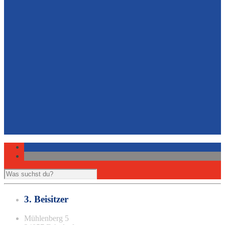
Volleyball
Newsletter Leichtathletik
Berichte und Presse
Belegungsplan Sporthalle
Hockey
Leichtathletik
Ansprechpartner Sport
Ansprechpartner Jugendschutz
Vorstand
Gemeinde- und Sportzentrum
Download Eintrittserklärung
Links zu Partnerseiten
Impressum
Datenschutzerklärung
3. Beisitzer
Mühlenberg 5