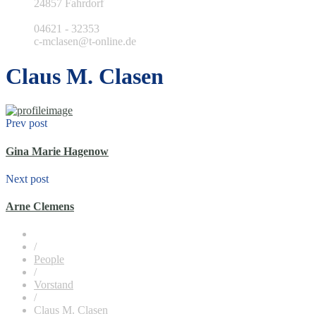
24857 Fahrdorf
04621 - 32353
c-mclasen@t-online.de
Claus M. Clasen
Prev post
Gina Marie Hagenow
Next post
Arne Clemens
/
People
/
Vorstand
/
Claus M. Clasen