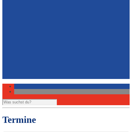
Volleyball
Newsletter Leichtathletik
Berichte und Presse
Belegungsplan Sporthalle
Hockey
Leichtathletik
Ansprechpartner Sport
Ansprechpartner Jugendschutz
Vorstand
Gemeinde- und Sportzentrum
Download Eintrittserklärung
Links zu Partnerseiten
Impressum
Datenschutzerklärung
Termine